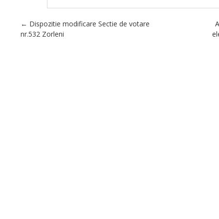
Post navigation
←
Dispozitie modificare Sectie de votare
A
nr.532 Zorleni
el